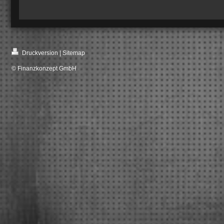
Druckversion
|
Sitemap
© Finanzkonzept GmbH