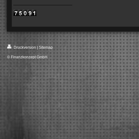
Druckversion
|
Sitemap
© Finanzkonzept GmbH